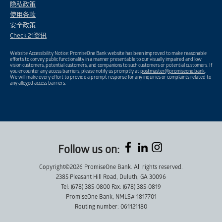
隐私政策
使用条款
安全政策
Check 21资讯
Website Accessibility Notice: PromiseOne Bank website has been improved to make reasonable
efforts to convey public functionality in a manner presentable to our visually impaired and low
vision customers, potential customers, and companions to such customers or potential customers. If
you encounter any access barriers, please notify us promptly at
postmaster@promiseone.bank
.
We will make every effort to provide a prompt response for any inquiries or complaints related to
any alleged access barriers.
Follow us on:
Copyright©2026 PromiseOne Bank. All rights reserved.
2385 Pleasant Hill Road, Duluth, GA 30096
Tel: (678) 385-0800 Fax: (678) 385-0819
PromiseOne Bank, NMLS# 1817701
Routing number: 061121180