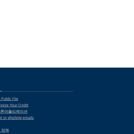
Public File
eeze Your Credit
 론어플리케이션
t or phishing emails
 정책