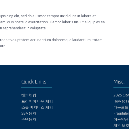
pisicing elit, sed do eiusmod tempor incididunt ut labore et
m, quis nostrud exercitation ullamco laboris nisi ut aliquip ex ea
n reprehenderit in voluptate.
error sit voluptatem accusantium doloremque laudantium, totam
ore.
Quick Links
Misc.
해피체킹
2026 CRA 
프리미어 나우 체킹
How to Fr
스몰 비지니스 체킹
다운로드
SBA 융자
Fraudulen
주택융자
이용약관
개인 보호