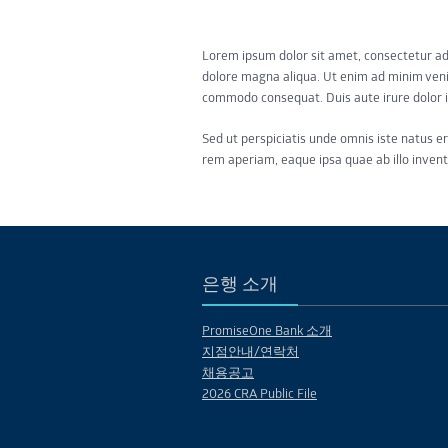
Lorem ipsum dolor sit amet, consectetur adi
dolore magna aliqua. Ut enim ad minim venia
commodo consequat. Duis aute irure dolor i
Sed ut perspiciatis unde omnis iste natus 
rem aperiam, eaque ipsa quae ab illo invent
은행 소개
PromiseOne Bank 소개
지점안내/연락처
채용공고
2026 CRA Public File