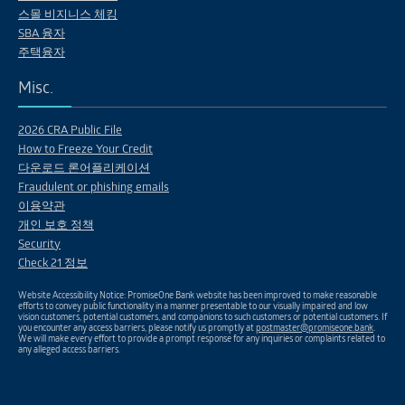
스몰 비지니스 체킹
SBA 융자
주택융자
Misc.
2026 CRA Public File
How to Freeze Your Credit
다운로드 론어플리케이션
Fraudulent or phishing emails
이용약관
개인 보호 정책
Security
Check 21 정보
Website Accessibility Notice: PromiseOne Bank website has been improved to make reasonable
efforts to convey public functionality in a manner presentable to our visually impaired and low
vision customers, potential customers, and companions to such customers or potential customers. If
you encounter any access barriers, please notify us promptly at
postmaster@promiseone.bank
.
We will make every effort to provide a prompt response for any inquiries or complaints related to
any alleged access barriers.