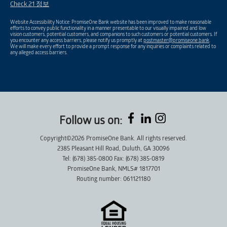
Check 21 정보
Website Accessibility Notice: PromiseOne Bank website has been improved to make reasonable
efforts to convey public functionality in a manner presentable to our visually impaired and low
vision customers, potential customers, and companions to such customers or potential customers. If
you encounter any access barriers, please notify us promptly at
postmaster@promiseone.bank
.
We will make every effort to provide a prompt response for any inquiries or complaints related to
any alleged access barriers.
Follow us on:
Copyright©2026 PromiseOne Bank. All rights reserved.
2385 Pleasant Hill Road, Duluth, GA 30096
Tel: (678) 385-0800 Fax: (678) 385-0819
PromiseOne Bank, NMLS# 1817701
Routing number: 061121180