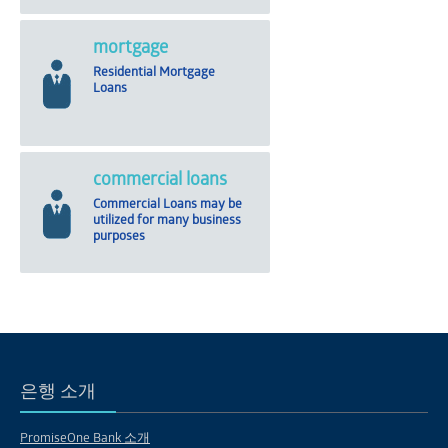
mortgage
Residential Mortgage
Loans
commercial loans
Commercial Loans may be
utilized for many business
purposes
은행 소개
PromiseOne Bank 소개