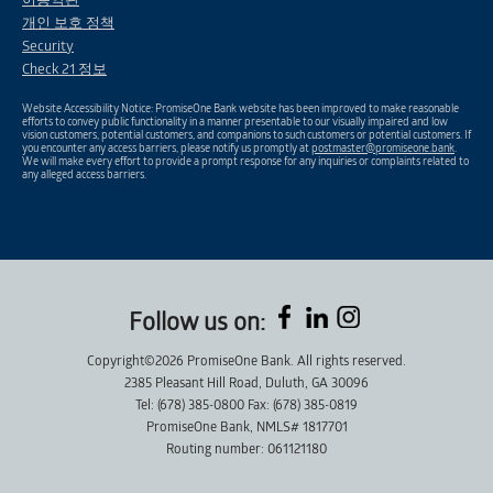
이용약관
개인 보호 정책
Security
Check 21 정보
Website Accessibility Notice: PromiseOne Bank website has been improved to make reasonable
efforts to convey public functionality in a manner presentable to our visually impaired and low
vision customers, potential customers, and companions to such customers or potential customers. If
you encounter any access barriers, please notify us promptly at
postmaster@promiseone.bank
.
We will make every effort to provide a prompt response for any inquiries or complaints related to
any alleged access barriers.
Follow us on:
Copyright©2026 PromiseOne Bank. All rights reserved.
2385 Pleasant Hill Road, Duluth, GA 30096
Tel: (678) 385-0800 Fax: (678) 385-0819
PromiseOne Bank, NMLS# 1817701
Routing number: 061121180