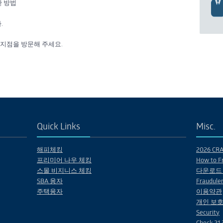
한 방법
.
nk 지점을 방문해 주세요.
Quick Links
Misc.
해피체킹
2026 CRA 
프리미어 나우 체킹
How to Fr
스몰 비지니스 체킹
다운로드
SBA 융자
Fraudulen
주택융자
이용약관
개인 보호
Security