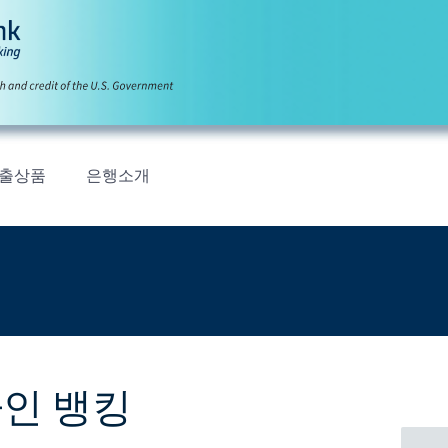
출상품
은행소개
인 뱅킹