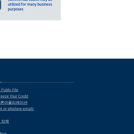
utilized for many business
purposes
Public File
eeze Your Credit
 론어플리케이션
t or phishing emails
 정책