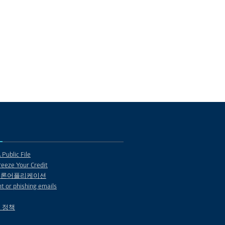
Public File
eeze Your Credit
 론어플리케이션
t or phishing emails
 정책