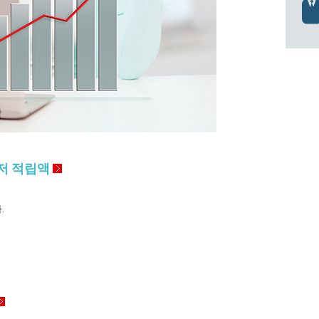
최저 적립액
.