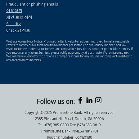
Fraudulent or phishing emails
이용약관
개인 보호 정책
Security
Check 21 정보
Website Accessibility Notice: PromiseOne Bank website has been improved to make reasonable
efforts to convey public functionality in a manner presentable to our visually impaired and low
vision customers, potential customers, and companions to such customers or potential customers. If
you encounter any access barriers, please notify us promptly at
postmaster@promiseone.bank
.
We will make every effort to provide a prompt response for any inquiries or complaints related to
any alleged access barriers.
Follow us on:
Copyright©2026 PromiseOne Bank. All rights reserved.
2385 Pleasant Hill Road, Duluth, GA 30096
Tel: (678) 385-0800 Fax: (678) 385-0819
PromiseOne Bank, NMLS# 1817701
Routing number: 061121180