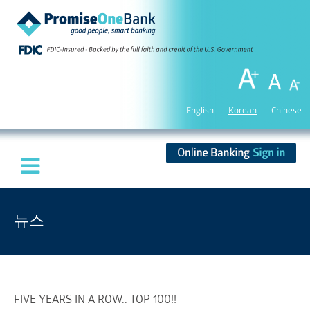
English
Korean
Chinese
뉴스
FIVE YEARS IN A ROW.. TOP 100!!