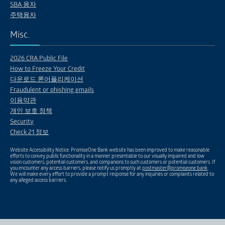
SBA 융자
주택융자
Misc.
2026 CRA Public File
How to Freeze Your Credit
다운로드 론어플리케이션
Fraudulent or phishing emails
이용약관
개인 보호 정책
Security
Check 21 정보
Website Accessibility Notice: PromiseOne Bank website has been improved to make reasonable
efforts to convey public functionality in a manner presentable to our visually impaired and low
vision customers, potential customers, and companions to such customers or potential customers. If
you encounter any access barriers, please notify us promptly at
postmaster@promiseone.bank
.
We will make every effort to provide a prompt response for any inquiries or complaints related to
any alleged access barriers.