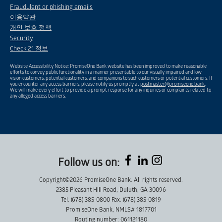
Fraudulent or phishing emails
이용약관
개인 보호 정책
Security
Check 21 정보
Website Accessibility Notice: PromiseOne Bank website has been improved to make reasonable
efforts to convey public functionality in a manner presentable to our visually impaired and low
vision customers, potential customers, and companions to such customers or potential customers. If
you encounter any access barriers, please notify us promptly at
postmaster@promiseone.bank
.
We will make every effort to provide a prompt response for any inquiries or complaints related to
any alleged access barriers.
Follow us on:
Copyright©2026 PromiseOne Bank. All rights reserved.
2385 Pleasant Hill Road, Duluth, GA 30096
Tel: (678) 385-0800 Fax: (678) 385-0819
PromiseOne Bank, NMLS# 1817701
Routing number: 061121180